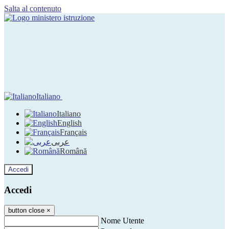
Salta al contenuto
Italiano
Italiano
English
Français
عربى
Română
Accedi
Accedi
button close
×
Nome Utente