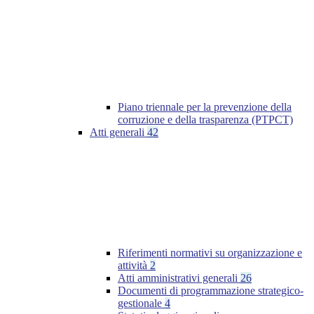
Piano triennale per la prevenzione della
corruzione e della trasparenza (PTPCT)
Atti generali
42
Riferimenti normativi su organizzazione e
attività
2
Atti amministrativi generali
26
Documenti di programmazione strategico-
gestionale
4