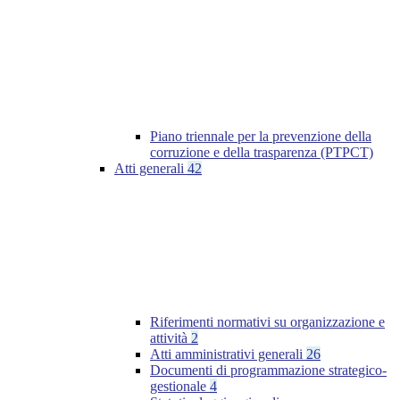
Piano triennale per la prevenzione della
corruzione e della trasparenza (PTPCT)
Atti generali
42
Riferimenti normativi su organizzazione e
attività
2
Atti amministrativi generali
26
Documenti di programmazione strategico-
gestionale
4