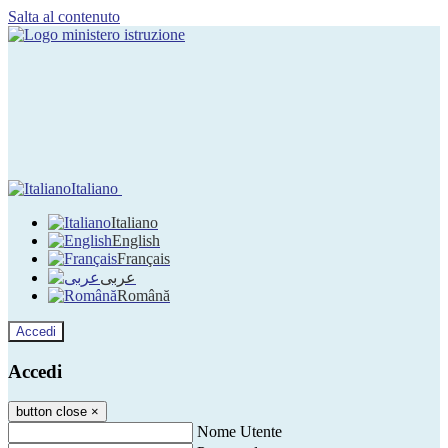
Salta al contenuto
Italiano
Italiano
English
Français
عربى
Română
Accedi
Accedi
button close
×
Nome Utente