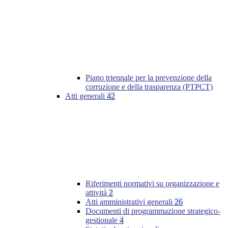
Piano triennale per la prevenzione della
corruzione e della trasparenza (PTPCT)
Atti generali
42
Riferimenti normativi su organizzazione e
attività
2
Atti amministrativi generali
26
Documenti di programmazione strategico-
gestionale
4