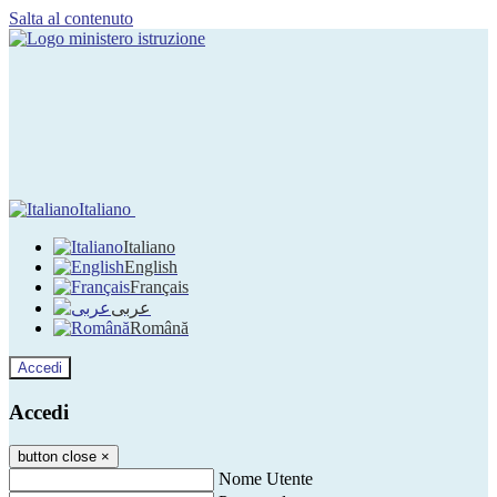
Salta al contenuto
Italiano
Italiano
English
Français
عربى
Română
Accedi
Accedi
button close
×
Nome Utente