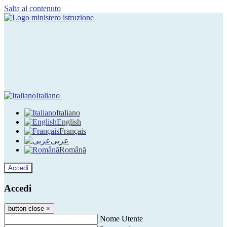
Salta al contenuto
Italiano
Italiano
English
Français
عربى
Română
Accedi
Accedi
button close
×
Nome Utente