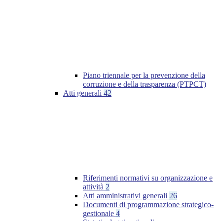
Piano triennale per la prevenzione della
corruzione e della trasparenza (PTPCT)
Atti generali
42
Riferimenti normativi su organizzazione e
attività
2
Atti amministrativi generali
26
Documenti di programmazione strategico-
gestionale
4