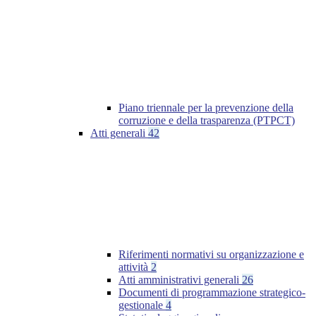
Piano triennale per la prevenzione della
corruzione e della trasparenza (PTPCT)
Atti generali
42
Riferimenti normativi su organizzazione e
attività
2
Atti amministrativi generali
26
Documenti di programmazione strategico-
gestionale
4