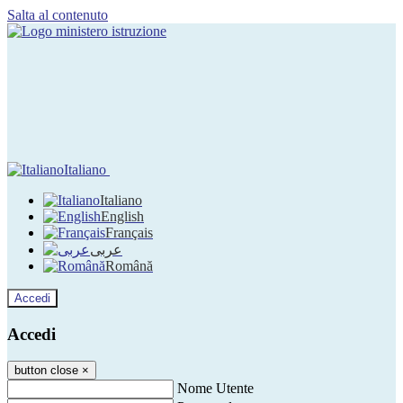
Salta al contenuto
Italiano
Italiano
English
Français
عربى
Română
Accedi
Accedi
button close
×
Nome Utente