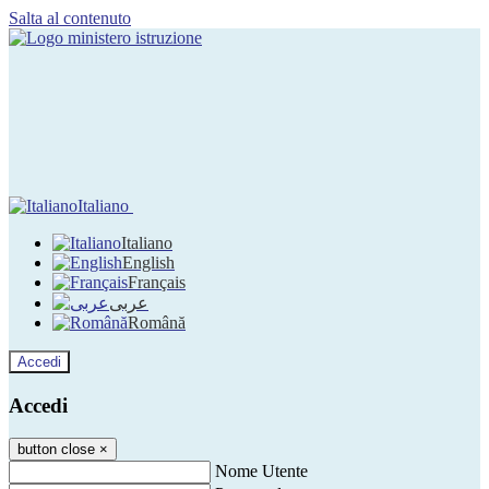
Salta al contenuto
Italiano
Italiano
English
Français
عربى
Română
Accedi
Accedi
button close
×
Nome Utente