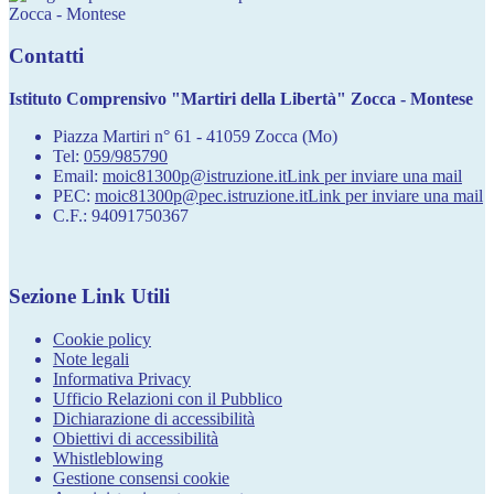
Zocca - Montese
Contatti
Istituto Comprensivo "Martiri della Libertà" Zocca - Montese
Piazza Martiri n° 61 - 41059 Zocca (Mo)
Tel:
059/985790
Email:
moic81300p@istruzione.it
Link per inviare una mail
PEC:
moic81300p@pec.istruzione.it
Link per inviare una mail
C.F.: 94091750367
Sezione Link Utili
Cookie policy
Note legali
Informativa Privacy
Ufficio Relazioni con il Pubblico
Dichiarazione di accessibilità
Obiettivi di accessibilità
Whistleblowing
Gestione consensi cookie