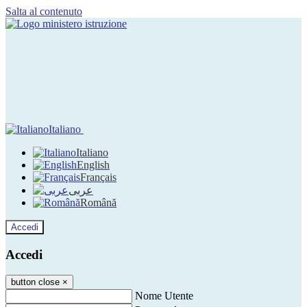
Salta al contenuto
Italiano
Italiano
English
Français
عربى
Română
Accedi
Accedi
button close
×
Nome Utente