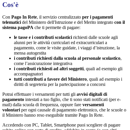
Cos'è
Con
Pago In Rete
, il servizio centralizzato
per i pagamenti
telematici
del Ministero dell'Istruzione e del Merito integrato
con il
sistema pagoPA
che ti permette di pagare:
le tasse e i contributi scolastici
richiesti dalle scuole agli
alunni per le attività curriculari ed extracurriculari a
pagamento, come le visite guidate, i viaggi d’istruzione, la
mensa autogestita
i contributi richiesti dalla scuola al personale scolastico
,
come l’assicurazione integrativa
i contributi richiesti ad altri soggetti
, quali ad esempio gli
accompagnatori
tutti contributi a favore del Ministero
, quali ad esempio i
diritti di segreteria per la partecipazione a concorsi
Potrai effettuare i versamenti per tutti gli
avvisi digitali di
pagamento
intestati a tuo figlio, che ti sono stati notificati (per e-
mail) dalla scuola di frequenza, oppure fare
versamenti
volontari
per ogni causale di pagamento elettronico, che le scuole o
il Ministero hanno reso eseguibile tramite Pago In Rete.
Accedendo con PC, Tablet, Smartphone puoi scegliere di pagare