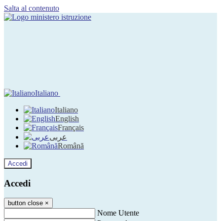
Salta al contenuto
Italiano
Italiano
English
Français
عربى
Română
Accedi
Accedi
button close
×
Nome Utente