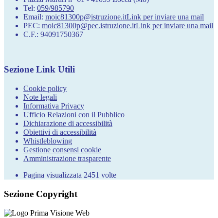
Tel:
059/985790
Email:
moic81300p@istruzione.it
Link per inviare una mail
PEC:
moic81300p@pec.istruzione.it
Link per inviare una mail
C.F.: 94091750367
Sezione Link Utili
Cookie policy
Note legali
Informativa Privacy
Ufficio Relazioni con il Pubblico
Dichiarazione di accessibilità
Obiettivi di accessibilità
Whistleblowing
Gestione consensi cookie
Amministrazione trasparente
Pagina visualizzata
2451
volte
Sezione Copyright