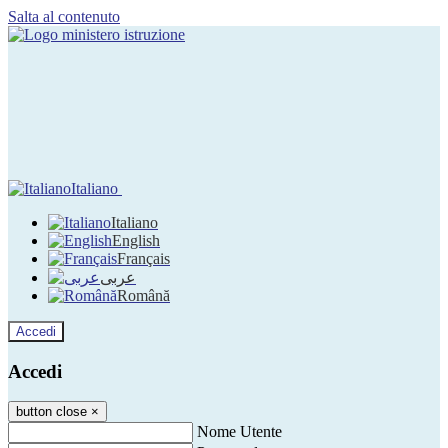
Salta al contenuto
Italiano
Italiano
English
Français
عربى
Română
Accedi
Accedi
button close
×
Nome Utente