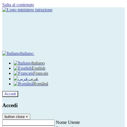
Salta al contenuto
Italiano
Italiano
English
Français
عربى
Română
Accedi
Accedi
button close
×
Nome Utente