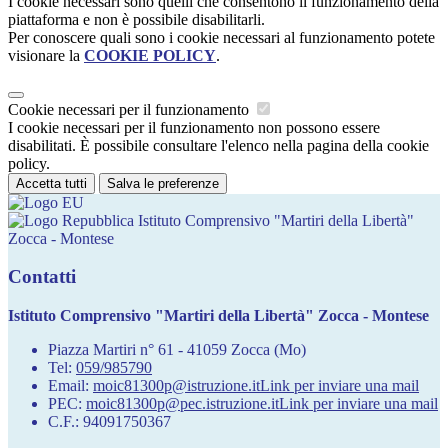
I cookie necessari sono quelli che consentono il funzionamento della
piattaforma e non è possibile disabilitarli.
Per conoscere quali sono i cookie necessari al funzionamento potete
visionare la
COOKIE POLICY
.
Cookie necessari per il funzionamento
I cookie necessari per il funzionamento non possono essere
disabilitati. È possibile consultare l'elenco nella pagina della cookie
policy.
Accetta tutti
Salva le preferenze
Istituto Comprensivo "Martiri della Libertà"
Zocca - Montese
Contatti
Istituto Comprensivo "Martiri della Libertà" Zocca - Montese
Piazza Martiri n° 61 - 41059 Zocca (Mo)
Tel:
059/985790
Email:
moic81300p@istruzione.it
Link per inviare una mail
PEC:
moic81300p@pec.istruzione.it
Link per inviare una mail
C.F.: 94091750367