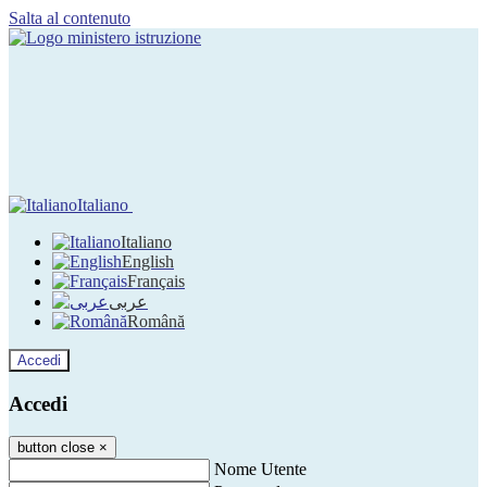
Salta al contenuto
Italiano
Italiano
English
Français
عربى
Română
Accedi
Accedi
button close
×
Nome Utente