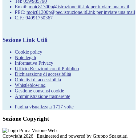
Tel:
059/985790
Email:
moic81300p@istruzione.it
Link per inviare una mail
PEC:
moic81300p@pec.istruzione.it
Link per inviare una mail
C.F.: 94091750367
Sezione Link Utili
Cookie policy
Note legali
Informativa Privacy
Ufficio Relazioni con il Pubblico
Dichiarazione di accessibilità
Obiettivi di accessibilità
Whistleblowing
Gestione consensi cookie
Amministrazione trasparente
Pagina visualizzata
1717
volte
Sezione Copyright
Copyright 2026 | Engineered and powered by Gruppo Spaggiari