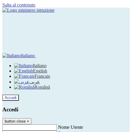
Salta al contenuto
Italiano
Italiano
English
Français
عربى
Română
Accedi
Accedi
button close
×
Nome Utente