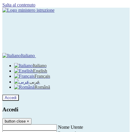
Salta al contenuto
Italiano
Italiano
English
Français
عربى
Română
Accedi
Accedi
button close
×
Nome Utente