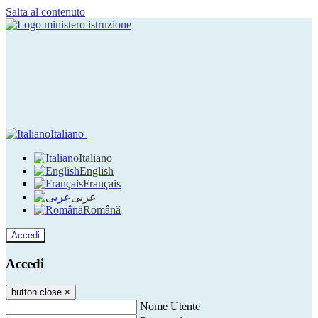
Salta al contenuto
Italiano
Italiano
English
Français
عربى
Română
Accedi
Accedi
button close
×
Nome Utente