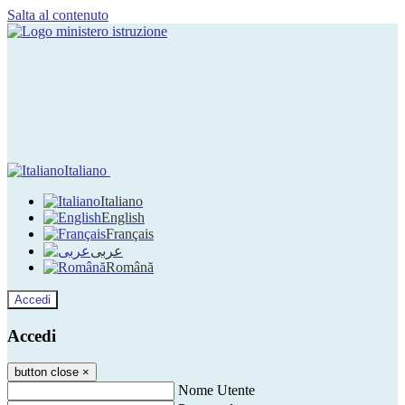
Salta al contenuto
Italiano
Italiano
English
Français
عربى
Română
Accedi
Accedi
button close
×
Nome Utente