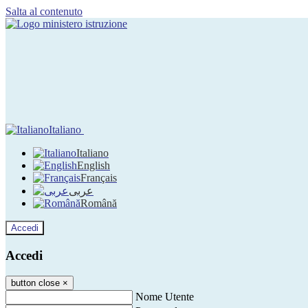
Salta al contenuto
Italiano
Italiano
English
Français
عربى
Română
Accedi
Accedi
button close
×
Nome Utente