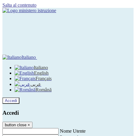
Salta al contenuto
Italiano
Italiano
English
Français
عربى
Română
Accedi
Accedi
button close
×
Nome Utente