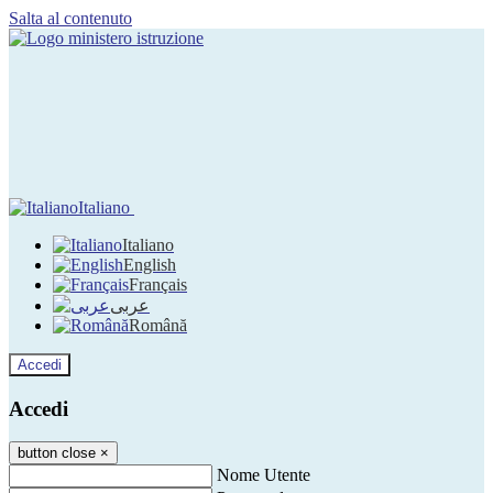
Salta al contenuto
Italiano
Italiano
English
Français
عربى
Română
Accedi
Accedi
button close
×
Nome Utente