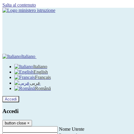
Salta al contenuto
Italiano
Italiano
English
Français
عربى
Română
Accedi
Accedi
button close
×
Nome Utente