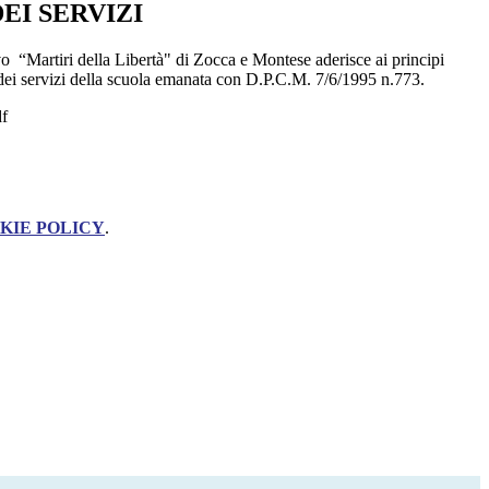
EI SERVIZI
o “Martiri della Libertà" di Zocca e Montese aderi­sce ai principi
 dei servizi della scuola emanata con D.P.C.M. 7/6/1995 n.773.
df
KIE POLICY
.