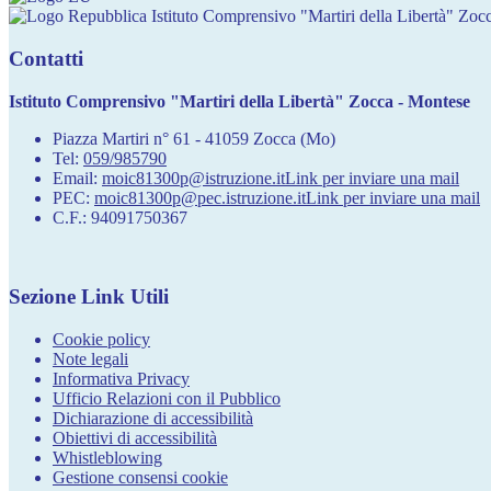
Istituto Comprensivo "Martiri della Libertà" Zoc
Contatti
Istituto Comprensivo "Martiri della Libertà" Zocca - Montese
Piazza Martiri n° 61 - 41059 Zocca (Mo)
Tel:
059/985790
Email:
moic81300p@istruzione.it
Link per inviare una mail
PEC:
moic81300p@pec.istruzione.it
Link per inviare una mail
C.F.: 94091750367
Sezione Link Utili
Cookie policy
Note legali
Informativa Privacy
Ufficio Relazioni con il Pubblico
Dichiarazione di accessibilità
Obiettivi di accessibilità
Whistleblowing
Gestione consensi cookie