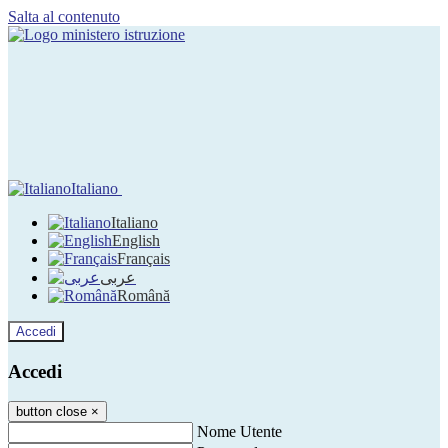
Salta al contenuto
Italiano
Italiano
English
Français
عربى
Română
Accedi
Accedi
button close
×
Nome Utente