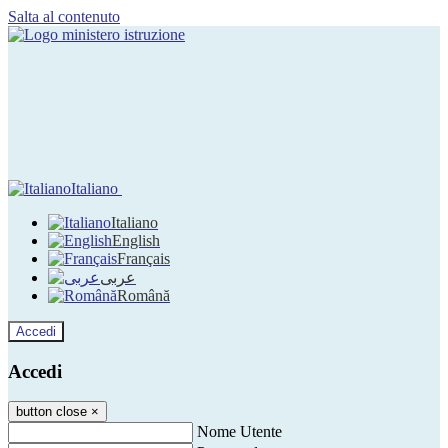
Salta al contenuto
Italiano
Italiano
English
Français
عربى
Română
Accedi
Accedi
button close
×
Nome Utente