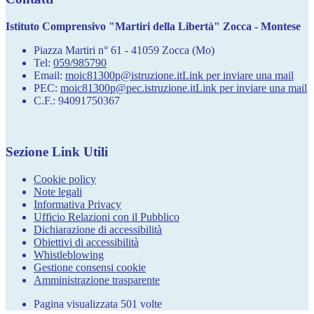
Istituto Comprensivo "Martiri della Libertà" Zocca - Montese
Piazza Martiri n° 61 - 41059 Zocca (Mo)
Tel:
059/985790
Email:
moic81300p@istruzione.it
Link per inviare una mail
PEC:
moic81300p@pec.istruzione.it
Link per inviare una mail
C.F.: 94091750367
Sezione Link Utili
Cookie policy
Note legali
Informativa Privacy
Ufficio Relazioni con il Pubblico
Dichiarazione di accessibilità
Obiettivi di accessibilità
Whistleblowing
Gestione consensi cookie
Amministrazione trasparente
Pagina visualizzata
501
volte