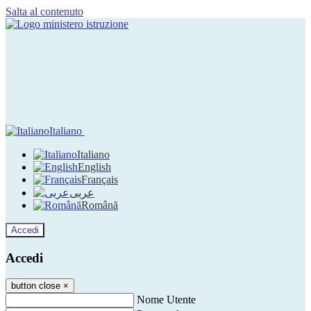
Salta al contenuto
Italiano
Italiano
English
Français
عربى
Română
Accedi
Accedi
button close
×
Nome Utente