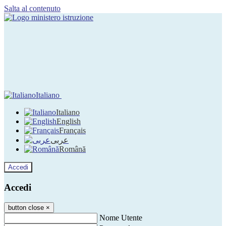
Salta al contenuto
Italiano
Italiano
English
Français
عربى
Română
Accedi
Accedi
button close
×
Nome Utente