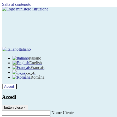
Salta al contenuto
Italiano
Italiano
English
Français
عربى
Română
Accedi
Accedi
button close
×
Nome Utente