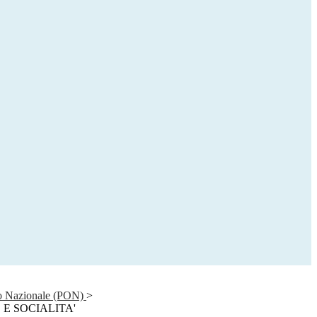
o Nazionale (PON)
>
E SOCIALITA'