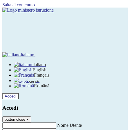
Salta al contenuto
Italiano
Italiano
English
Français
عربى
Română
Accedi
Accedi
button close
×
Nome Utente