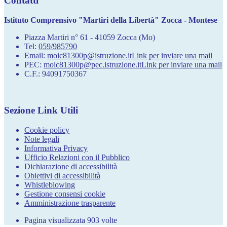
Contatti
Istituto Comprensivo "Martiri della Libertà" Zocca - Montese
Piazza Martiri n° 61 - 41059 Zocca (Mo)
Tel:
059/985790
Email:
moic81300p@istruzione.it
Link per inviare una mail
PEC:
moic81300p@pec.istruzione.it
Link per inviare una mail
C.F.: 94091750367
Sezione Link Utili
Cookie policy
Note legali
Informativa Privacy
Ufficio Relazioni con il Pubblico
Dichiarazione di accessibilità
Obiettivi di accessibilità
Whistleblowing
Gestione consensi cookie
Amministrazione trasparente
Pagina visualizzata
903
volte