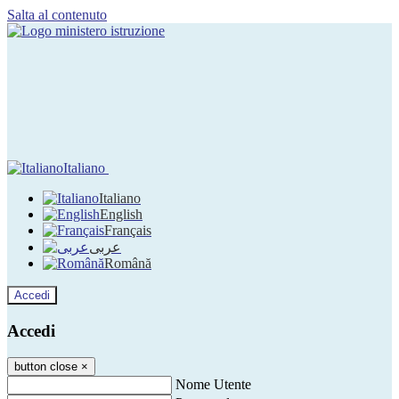
Salta al contenuto
Italiano
Italiano
English
Français
عربى
Română
Accedi
Accedi
button close
×
Nome Utente