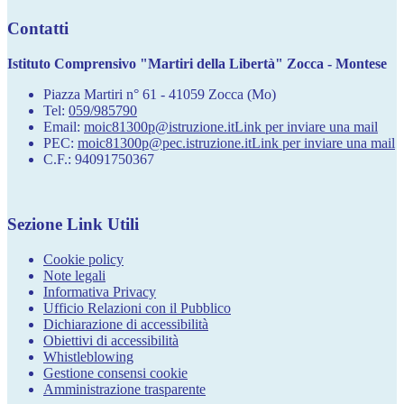
Contatti
Istituto Comprensivo "Martiri della Libertà" Zocca - Montese
Piazza Martiri n° 61 - 41059 Zocca (Mo)
Tel:
059/985790
Email:
moic81300p@istruzione.it
Link per inviare una mail
PEC:
moic81300p@pec.istruzione.it
Link per inviare una mail
C.F.: 94091750367
Sezione Link Utili
Cookie policy
Note legali
Informativa Privacy
Ufficio Relazioni con il Pubblico
Dichiarazione di accessibilità
Obiettivi di accessibilità
Whistleblowing
Gestione consensi cookie
Amministrazione trasparente