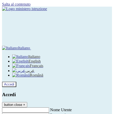
Salta al contenuto
Italiano
Italiano
English
Français
عربى
Română
Accedi
Accedi
button close
×
Nome Utente