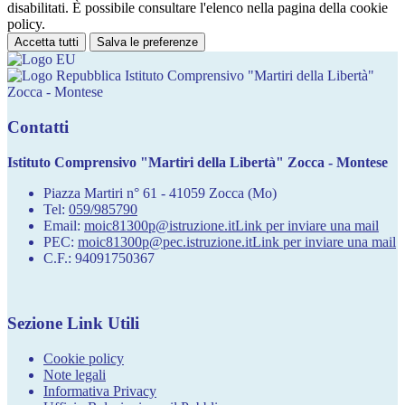
disabilitati. È possibile consultare l'elenco nella pagina della cookie
policy.
Accetta tutti
Salva le preferenze
Istituto Comprensivo "Martiri della Libertà"
Zocca - Montese
Contatti
Istituto Comprensivo "Martiri della Libertà" Zocca - Montese
Piazza Martiri n° 61 - 41059 Zocca (Mo)
Tel:
059/985790
Email:
moic81300p@istruzione.it
Link per inviare una mail
PEC:
moic81300p@pec.istruzione.it
Link per inviare una mail
C.F.: 94091750367
Sezione Link Utili
Cookie policy
Note legali
Informativa Privacy