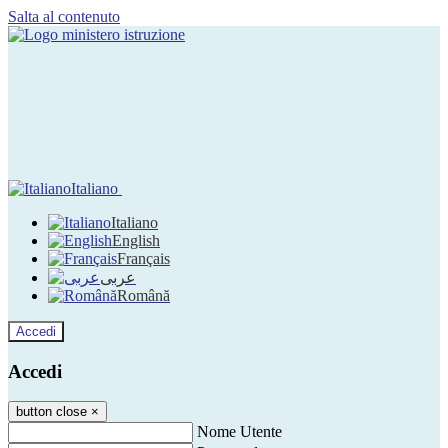
Salta al contenuto
Italiano
Italiano
English
Français
عربى
Română
Accedi
Accedi
button close
×
Nome Utente